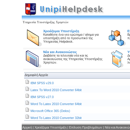
Υπηρεσία Υποστήριξης Χρηστών
Χρειάζομαι Υποστήριξη
Ε
Καταθέστε ένα νεο ερώτημα / αίτημα για
Β
υποστήριξη από το προσωπικό της
π
Υπηρεσίας Helpdesk.
Νέα και Ανακοινώσεις
Υ
Διαβάστε τα τελευταία νέα και τις
Δ
ανακοινώσεις της Υπηρεσίας Υποστήριξης
Α
Χρηστών.
λ
Δημοφιλή Αρχεία
IBM SPSS v29.0
Latex To Word 2010 Converter 64bit
IBM SPSS v27.0
Word To Latex 2010 Converter 64bit
Microsoft Office 365 (Delos)
Word To Latex 2010 Converter 32bit
Αρχική
|
Χρειάζομαι Υποστήριξη
|
Επίλυση Προβλημάτων
|
Νέα και Ανακοινώ