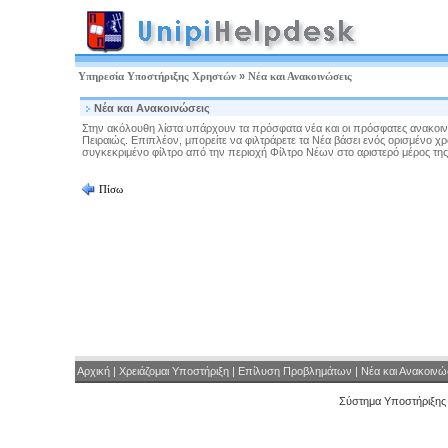
Υπηρεσία Υποστήριξης Χρηστών
»
Νέα και Ανακοινώσεις
Νέα και Ανακοινώσεις
Στην ακόλουθη λίστα υπάρχουν τα πρόσφατα νέα και οι πρόσφατες ανακοι
Πειραιώς. Επιπλέον, μπορείτε να φιλτράρετε τα Νέα βάσει ενός ορισμένο χρ
συγκεκριμένο φίλτρο από την περιοχή Φίλτρο Νέων στο αριστερό μέρος της
Πίσω
Αρχική
|
Χρειάζομαι Υποστήριξη
|
Επίλυση Προβλημάτων
|
Νέα και Ανακοινώ
Σύστημα Υποστήριξης 